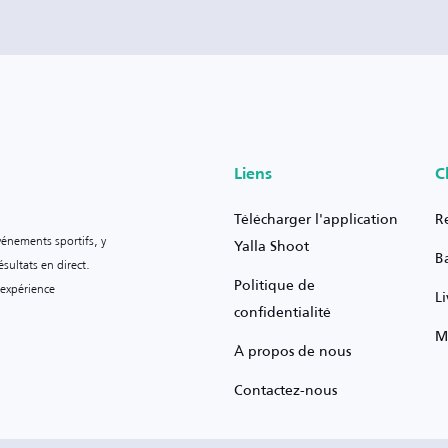
Liens
C
Télécharger l'application
R
vénements sportifs, y
Yalla Shoot
B
sultats en direct.
Politique de
 expérience
L
confidentialité
M
À propos de nous
Contactez-nous