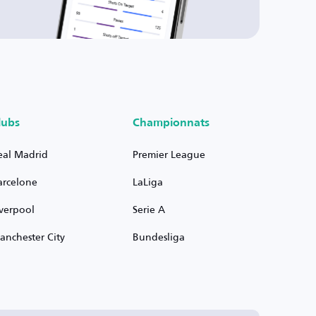
lubs
Championnats
eal Madrid
Premier League
arcelone
LaLiga
iverpool
Serie A
anchester City
Bundesliga