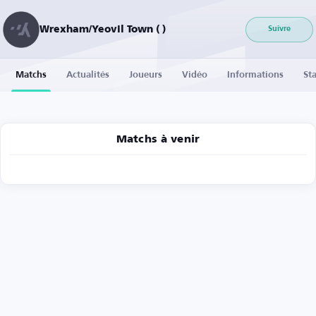
Wrexham/Yeovil Town ( )
Suivre
Matchs
Actualités
Joueurs
Vidéo
Informations
Sta
Matchs à venir