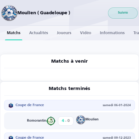
Moulien ( Guadeloupe )
Suivre
Matchs
Actualités
Joueurs
Vidéo
Informations
Tra
Matchs à venir
Matchs terminés
Coupe de France
samedi 06-01-2024
-
Moulien
4
0
Romorantin
Coupe de France
samedi 09-12-2023