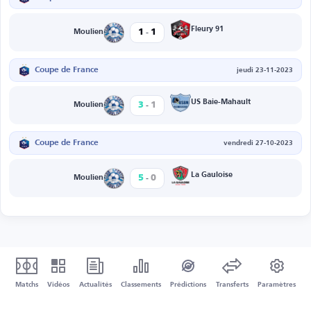
-
Fleury 91
1
1
Moulien
Coupe de France
jeudi 23-11-2023
-
US Baie-Mahault
3
1
Moulien
Coupe de France
vendredi 27-10-2023
-
La Gauloise
5
0
Moulien
Matchs
Vidéos
Actualités
Classements
Prédictions
Transferts
Paramètres