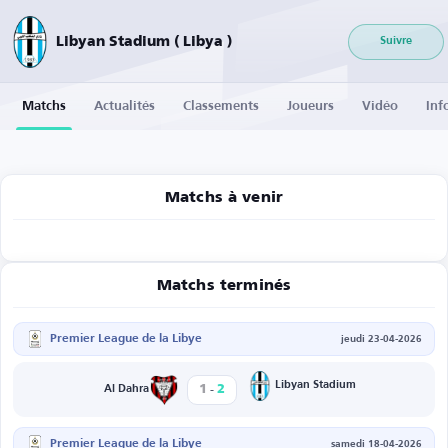
Libyan Stadium ( Libya )
Suivre
Matchs
Actualités
Classements
Joueurs
Vidéo
Inf
Matchs à venir
Matchs terminés
Premier League de la Libye
jeudi 23-04-2026
-
Libyan Stadium
1
2
Al Dahra
Premier League de la Libye
samedi 18-04-2026