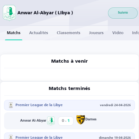
Anwar Al-Abyar ( Libya )
Suivre
Matchs
Actualités
Classements
Joueurs
Vidéo
Inf
Matchs à venir
Matchs terminés
Premier League de la Libye
vendredi 24-04-2026
-
Darnes
0
1
Anwar Al-Abyar
Premier League de la Libye
dimanche 19-04-2026