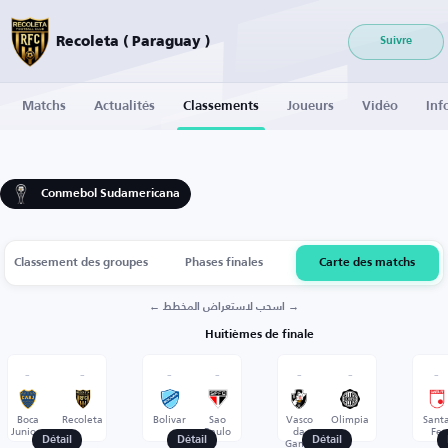
Recoleta ( Paraguay )
Suivre
Matchs
Actualités
Classements
Joueurs
Vidéo
Inf
Conmebol Sudamericana
Classement des groupes
Phases finales
Carte des matchs
← اسحب لاستعراض المخطط →
Huitièmes de finale
-
-
-
-
-
-
-
Boca
Recoleta
Bolivar
Sao
Vasco
Olimpia
Sant
Juniors
Paulo
da
Fe
Gama
Détail
Détail
Détail