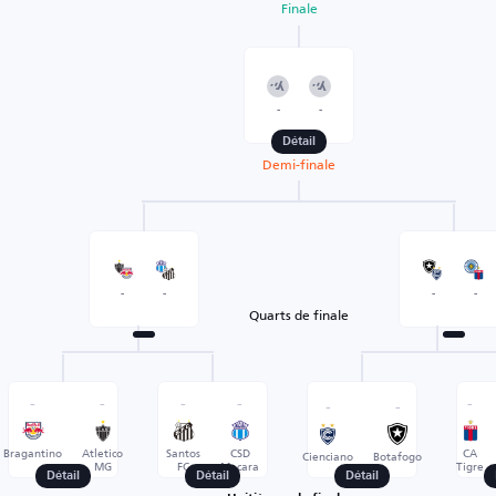
Finale
-
-
Détail
Demi-finale
-
-
-
-
Quarts de finale
-
-
-
-
-
-
-
Bragantino
Atletico
Santos
CSD
CA
Cienciano
Botafogo
MG
FC
Macara
Tigre
Détail
Détail
Détail