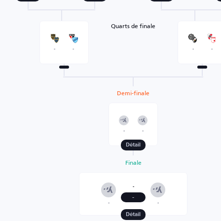
Quarts de finale
-
-
-
-
Demi-finale
-
-
Détail
Finale
-
-
-
-
Détail