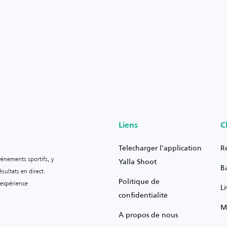
Liens
C
Télécharger l'application
R
vénements sportifs, y
Yalla Shoot
B
sultats en direct.
Politique de
 expérience
L
confidentialité
M
À propos de nous