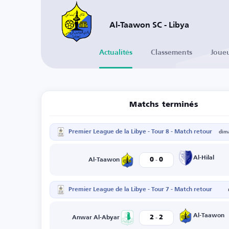
Al-Taawon SC - Libya
Actualités
Classements
Joue
Matchs terminés
Premier League de la Libye - Tour 8 - Match retour
dim
-
Al-Hilal
0
0
Al-Taawon
Premier League de la Libye - Tour 7 - Match retour
-
Al-Taawon
2
2
Anwar Al-Abyar