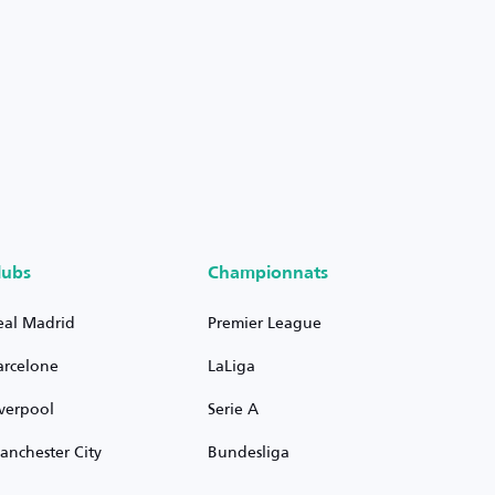
lubs
Championnats
eal Madrid
Premier League
arcelone
LaLiga
iverpool
Serie A
anchester City
Bundesliga