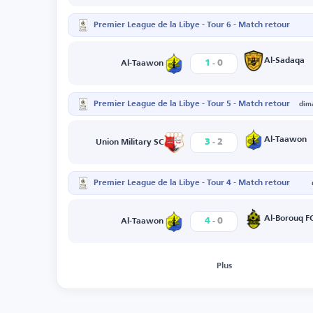
Premier League de la Libye - Tour 6 - Match retour
-
Al-Sadaqa
1
0
Al-Taawon
Premier League de la Libye - Tour 5 - Match retour
dim
-
Al-Taawon
3
2
Union Military SC
Premier League de la Libye - Tour 4 - Match retour
-
Al-Borouq F
4
0
Al-Taawon
Plus