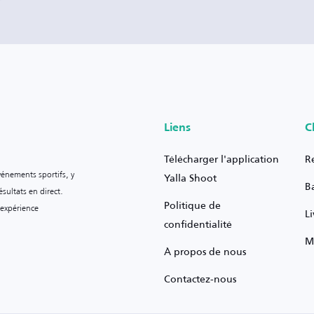
Liens
C
Télécharger l'application
R
vénements sportifs, y
Yalla Shoot
B
sultats en direct.
Politique de
 expérience
L
confidentialité
M
À propos de nous
Contactez-nous