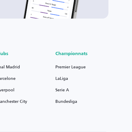
lubs
Championnats
eal Madrid
Premier League
arcelone
LaLiga
iverpool
Serie A
anchester City
Bundesliga