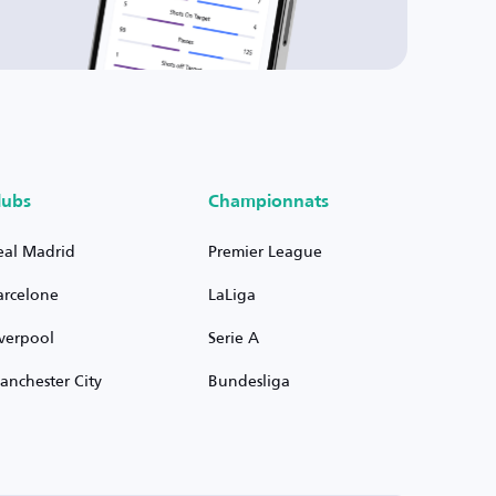
lubs
Championnats
eal Madrid
Premier League
arcelone
LaLiga
iverpool
Serie A
anchester City
Bundesliga