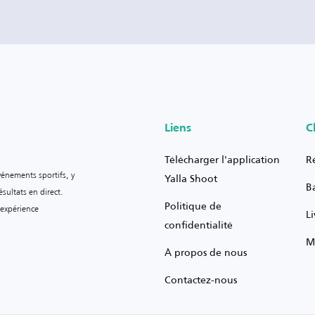
Liens
C
Télécharger l'application
R
vénements sportifs, y
Yalla Shoot
B
sultats en direct.
Politique de
 expérience
L
confidentialité
M
À propos de nous
Contactez-nous