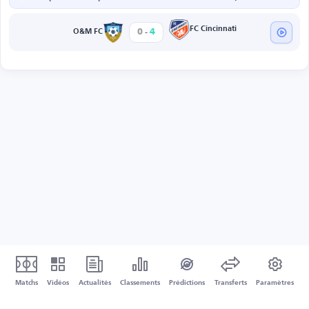
-
FC Cincinnati
0
4
O&M FC
Matchs
Vidéos
Actualités
Classements
Prédictions
Transferts
Paramètres