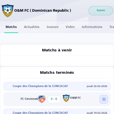
O&M FC ( Dominican Republic )
Suivre
Matchs
Actualités
Joueurs
Vidéo
Informations
Tra
Matchs à venir
Matchs terminés
Coupe des Champions de la CONCACAF
jeudi 26-02-2026
-
O&M FC
9
0
FC Cincinnati
Coupe des Champions de la CONCACAF
jeudi 19-02-2026