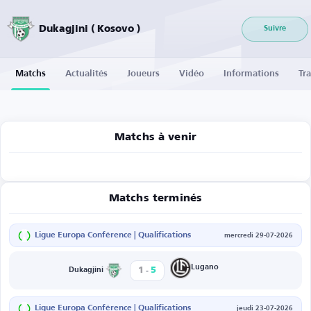
Dukagjini ( Kosovo )
Suivre
Matchs
Actualités
Joueurs
Vidéo
Informations
Tra
Matchs à venir
Matchs terminés
Ligue Europa Conférence | Qualifications
mercredi 29-07-2026
-
Lugano
1
5
Dukagjini
Ligue Europa Conférence | Qualifications
jeudi 23-07-2026