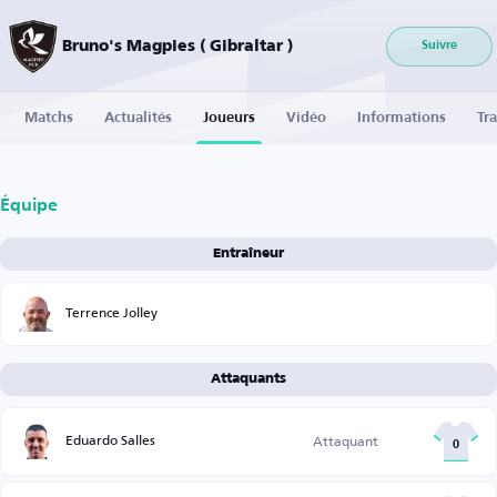
Bruno's Magpies ( Gibraltar )
Suivre
Matchs
Actualités
Joueurs
Vidéo
Informations
Tra
Équipe
Entraîneur
Terrence Jolley
Attaquants
Eduardo Salles
Attaquant
0