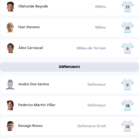
Olatunde Bayode
Milieu
77
Han Stevens
Milieu
33
Álex Carrascal
Milieu de Terrain
0
Défenseurs
Andre Dos Santos
Défenseur
0
Federico Martin Villar
Défenseur
18
Kevagn Ronco
Défenseur Droit
32