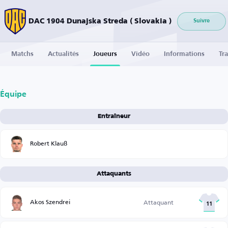
DAC 1904 Dunajska Streda ( Slovakia )
Suivre
Matchs
Actualités
Joueurs
Vidéo
Informations
Tra
Équipe
Entraîneur
Robert Klauß
Attaquants
Akos Szendrei
Attaquant
11