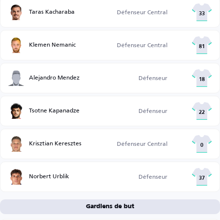
Taras Kacharaba
Défenseur Central
33
Klemen Nemanic
Défenseur Central
81
Alejandro Mendez
Défenseur
18
Tsotne Kapanadze
Défenseur
22
Krisztian Keresztes
Défenseur Central
0
Norbert Urblik
Défenseur
37
Gardiens de but