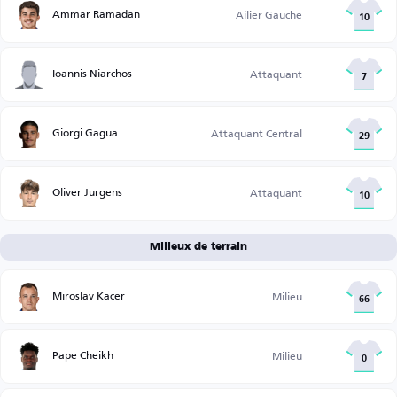
Ammar Ramadan
Ailier Gauche
10
Ioannis Niarchos
Attaquant
7
Giorgi Gagua
Attaquant Central
29
Oliver Jurgens
Attaquant
10
Milieux de terrain
Miroslav Kacer
Milieu
66
Pape Cheikh
Milieu
0