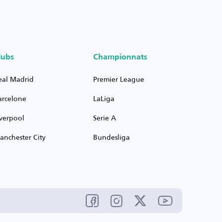
lubs
Championnats
eal Madrid
Premier League
arcelone
LaLiga
iverpool
Serie A
anchester City
Bundesliga