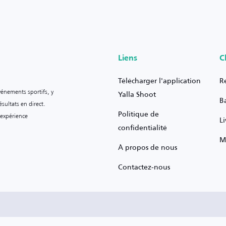
Liens
C
Télécharger l'application
R
vénements sportifs, y
Yalla Shoot
B
sultats en direct.
Politique de
 expérience
L
confidentialité
M
À propos de nous
Contactez-nous