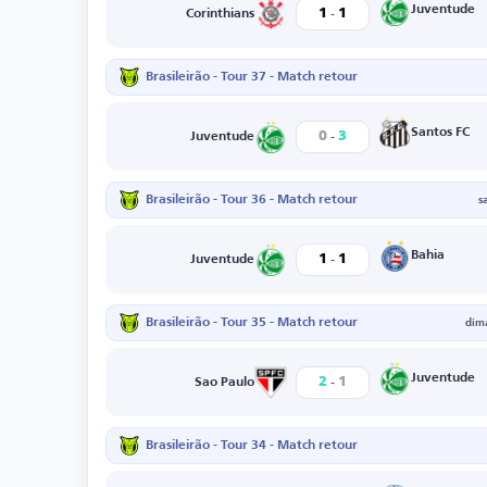
-
Juventude
1
1
Corinthians
Brasileirão - Tour 37 - Match retour
-
Santos FC
0
3
Juventude
Brasileirão - Tour 36 - Match retour
s
-
Bahia
1
1
Juventude
Brasileirão - Tour 35 - Match retour
dim
-
Juventude
2
1
Sao Paulo
Brasileirão - Tour 34 - Match retour