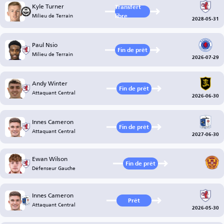
Kyle Turner
Transfert
Milieu de Terrain
libre
2028-05-31
Paul Nsio
Fin de prêt
Milieu de Terrain
2026-07-29
Andy Winter
Fin de prêt
Attaquant Central
2026-06-30
Innes Cameron
Fin de prêt
Attaquant Central
2027-06-30
Ewan Wilson
Fin de prêt
Défenseur Gauche
Innes Cameron
Prêt
Attaquant Central
2026-05-30