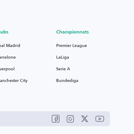
lubs
Championnats
eal Madrid
Premier League
arcelone
LaLiga
iverpool
Serie A
anchester City
Bundesliga