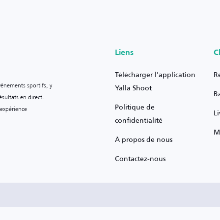
Liens
C
Télécharger l'application
R
vénements sportifs, y
Yalla Shoot
B
sultats en direct.
Politique de
 expérience
L
confidentialité
M
À propos de nous
Contactez-nous