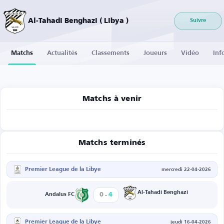
Al-Tahadi Benghazi ( Libya )
Suivre
Matchs
Actualités
Classements
Joueurs
Vidéo
Inf
Matchs à venir
Matchs terminés
Premier League de la Libye
mercredi 22-04-2026
-
Al-Tahadi Benghazi
0
4
Andalus FC
Premier League de la Libye
jeudi 16-04-2026