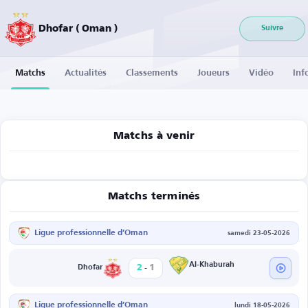
Dhofar ( Oman )
Suivre
Matchs
Actualités
Classements
Joueurs
Vidéo
Inf
Matchs à venir
Matchs terminés
Ligue professionnelle d’Oman
samedi 23-05-2026
-
Al-Khaburah
2
1
Dhofar
Ligue professionnelle d’Oman
lundi 18-05-2026