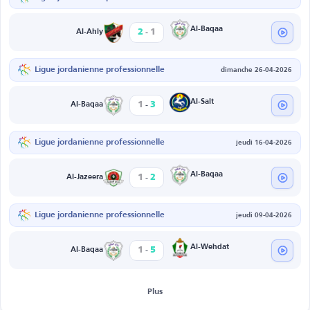
-
Al-Baqaa
2
1
Al-Ahly
Ligue jordanienne professionnelle
dimanche 26-04-2026
-
Al-Salt
1
3
Al-Baqaa
Ligue jordanienne professionnelle
jeudi 16-04-2026
-
Al-Baqaa
1
2
Al-Jazeera
Ligue jordanienne professionnelle
jeudi 09-04-2026
-
Al-Wehdat
1
5
Al-Baqaa
Plus