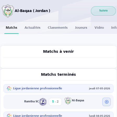
Al-Baqaa ( Jordan )
Suivre
Matchs
Actualités
Classements
Joueurs
Vidéo
Inf
Matchs à venir
Matchs terminés
Ligue jordanienne professionnelle
jeudi 07-05-2026
-
Al-Baqaa
5
2
Ramtha SC
Ligue jordanienne professionnelle
lundi 04-05-2026