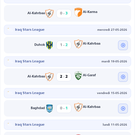
-
Al-Karma
0
3
Al-Kahrbaa
Iraq Stars League
mercredi 27-05-2026
-
Al-Kahrbaa
1
2
Duhok
Iraq Stars League
mardi 19-05-2026
-
Al-Garaf
2
2
Al-Kahrbaa
Iraq Stars League
vendredi 15-05-2026
-
Al-Kahrbaa
0
1
Baghdad
Iraq Stars League
lundi 11-05-2026