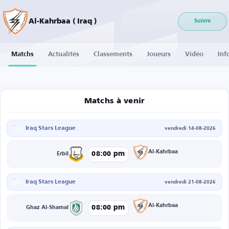
Al-Kahrbaa ( Iraq )
Suivre
Matchs
Actualités
Classements
Joueurs
Vidéo
Inf
Matchs à venir
Iraq Stars League
vendredi 14-08-2026
Al-Kahrbaa
08:00 pm
Erbil
Iraq Stars League
vendredi 21-08-2026
Al-Kahrbaa
08:00 pm
Ghaz Al-Shamal