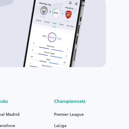
lubs
Championnats
eal Madrid
Premier League
arcelone
LaLiga