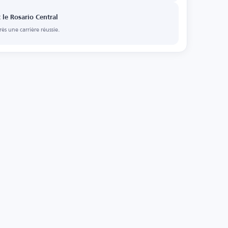
ne.
t le Rosario Central
ès une carrière réussie.