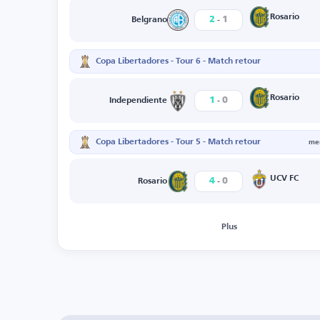
-
Rosario
2
1
Belgrano
Copa Libertadores - Tour 6 - Match retour
-
Rosario
1
0
Independiente
Copa Libertadores - Tour 5 - Match retour
mer
-
UCV FC
4
0
Rosario
Plus