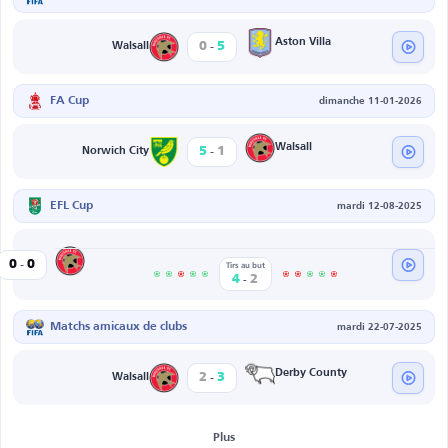
-
Aston Villa
0
5
Walsall
FA Cup
dimanche 11-01-2026
-
Walsall
5
1
Norwich City
EFL Cup
mardi 12-08-2025
-
Walsall
0
0
ity
Tirs au but
-
4
2
Matchs amicaux de clubs
mardi 22-07-2025
-
Derby County
2
3
Walsall
Plus