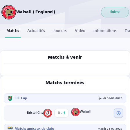
Walsall ( England )
Suivre
Matchs
Actualités
Joueurs
Vidéo
Informations
Tra
Matchs à venir
Matchs terminés
EFL Cup
jeudi 06-08-2026
-
Walsall
0
1
Bristol City
Matchs amicaux de clubs
mardi 21-07-2026