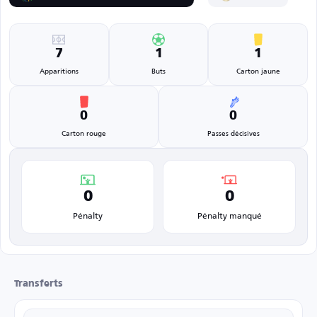
7
1
1
Apparitions
Buts
Carton jaune
0
0
Carton rouge
Passes décisives
0
0
Pénalty
Pénalty manqué
Transferts