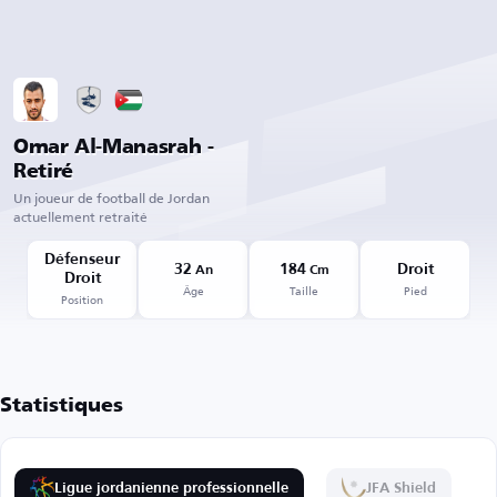
Omar Al-Manasrah -
Retiré
Un joueur de football de Jordan
actuellement retraité
Défenseur
32
184
Droit
An
Cm
Droit
Âge
Taille
Pied
Position
Statistiques
Ligue jordanienne professionnelle
JFA Shield