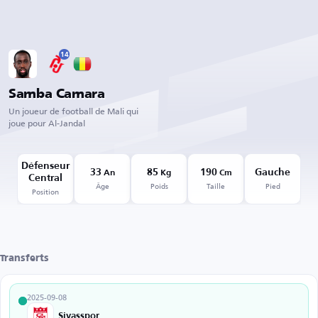
14
Samba Camara
Un joueur de football de Mali qui
joue pour Al-Jandal
Défenseur
33
85
190
Gauche
An
Kg
Cm
Central
Âge
Poids
Taille
Pied
Position
Transferts
2025-09-08
Sivasspor