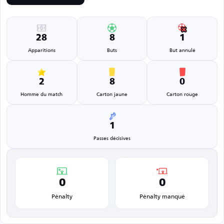
28
8
1
Apparitions
Buts
But annulé
2
8
0
Homme du match
Carton jaune
Carton rouge
1
Passes décisives
0
0
Pénalty
Pénalty manqué