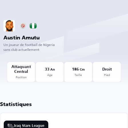
Austin Amutu
Un joueur de football de Nigeria
sans club actuellement
Attaquant
33
186
Droit
An
Cm
Central
Âge
Taille
Pied
Position
Statistiques
Iraq Stars League