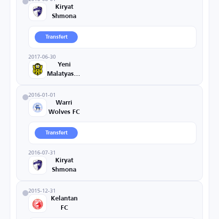
Kiryat
Shmona
Transfert
2017-06-30
Yeni
Malatyaspor
2016-01-01
Warri
Wolves FC
Transfert
2016-07-31
Kiryat
Shmona
2015-12-31
Kelantan
FC