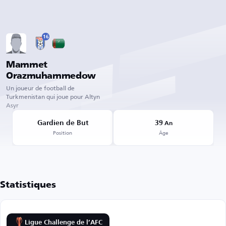
16
Mammet
Orazmuhammedow
Un joueur de football de
Turkmenistan qui joue pour Altyn
Asyr
Gardien de But
39
An
Position
Âge
Statistiques
Ligue Challenge de l’AFC