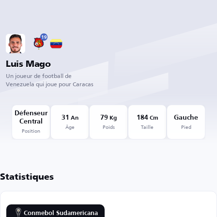
19
Luis Mago
Un joueur de football de
Venezuela qui joue pour Caracas
Défenseur
31
79
184
Gauche
An
Kg
Cm
Central
Âge
Poids
Taille
Pied
Position
Statistiques
Conmebol Sudamericana