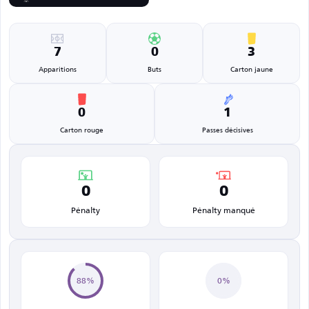
7
0
3
Apparitions
Buts
Carton jaune
0
1
Carton rouge
Passes décisives
0
0
Pénalty
Pénalty manqué
88%
0%