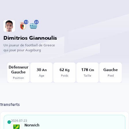
13
22
Dimitrios Giannoulis
Un joueur de football de Greece
qui joue pour Augsburg
Défenseur
30
62
178
Gauche
An
Kg
Cm
Gauche
Âge
Poids
Taille
Pied
Position
Transferts
2024-07-23
Norwich