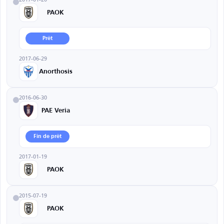
PAOK
Prêt
2017-06-29
Anorthosis
2016-06-30
PAE Veria
Fin de prêt
2017-01-19
PAOK
2015-07-19
PAOK