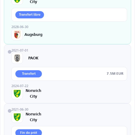
City
Transfert libre
2028-06-30
Augsburg
2021-07-01
PAOK
7.5M EUR
Transfert
2024-07-22
Norwich
City
2021-06-30
Norwich
City
Fin de prêt