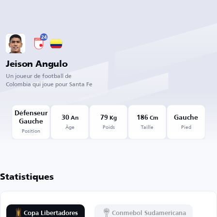
24
Jeison Angulo
Un joueur de football de
Colombia qui joue pour Santa Fe
Défenseur
30
79
186
Gauche
An
Kg
Cm
Gauche
Âge
Poids
Taille
Pied
Position
Statistiques
Copa Libertadores
Conmebol Sudamericana