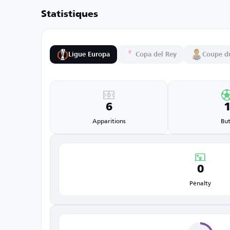
Statistiques
Ligue Europa
Copa del Rey
Coupe d
6
Apparitions
But
0
Pénalty