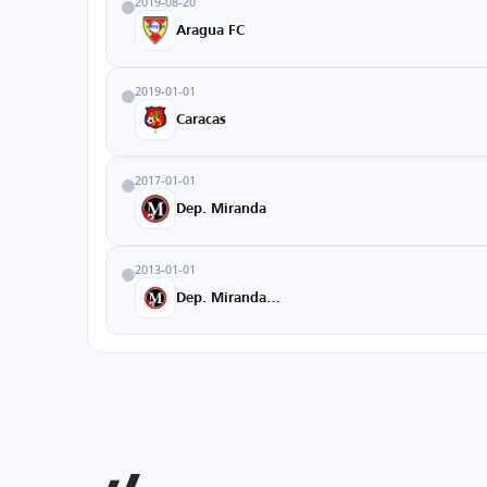
2019-08-20
Aragua FC
2019-01-01
Caracas
2017-01-01
Dep. Miranda
2013-01-01
Dep. MirandaU20