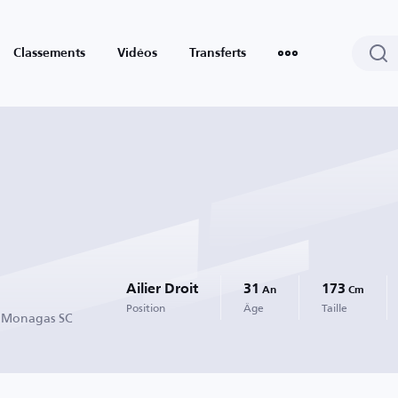
Classements
Vidéos
Transferts
Ailier Droit
31
173
An
Cm
Position
Âge
Taille
r Monagas SC