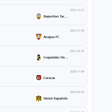
2022-12-31
Deportivo Tachira
2022-01-04
Aragua FC
2021-02-25
Coquimbo Unido
2020-11-08
Caracas
2020-06-29
Unión Española