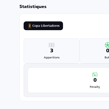
Statistiques
Copa Libertadores
3
Apparitions
But
0
Pénalty