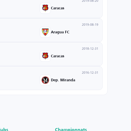
2019-08-20
Caracas
2019-08-19
Aragua FC
2018-12-31
Caracas
2016-12-31
Dep. Miranda
lubs
Championnats