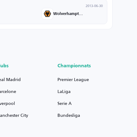
2013-06-30
Wolverhampton U21
lubs
Championnats
eal Madrid
Premier League
arcelone
LaLiga
iverpool
Serie A
anchester City
Bundesliga