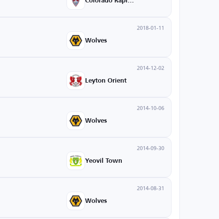
Colorado Rapids
2018-01-11
Wolves
2014-12-02
Leyton Orient
2014-10-06
Wolves
2014-09-30
Yeovil Town
2014-08-31
Wolves