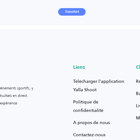
Transfert
Liens
C
Télécharger l'application
R
vénements sportifs, y
Yalla Shoot
B
sultats en direct.
Politique de
 expérience
L
confidentialité
M
À propos de nous
Contactez-nous