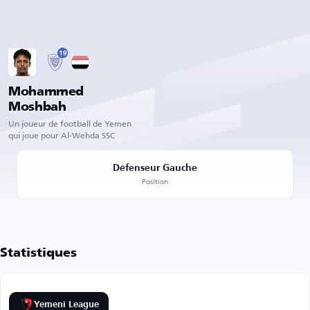
19
Mohammed
Moshbah
Un joueur de football de Yemen
qui joue pour Al-Wehda SSC
Défenseur Gauche
Position
Statistiques
Yemeni League