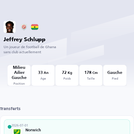
Jeffrey Schlupp
Un joueur de football de Ghana
sans club actuellement
Milieu
Ailier
33
72
178
Gauche
An
Kg
Cm
Âge
Poids
Taille
Pied
Gauche
Position
Transferts
2026-07-01
Norwich