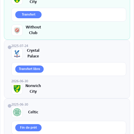
City
Transfert
Without
Club
2025-07-24
Crystal
Palace
Transfert libre
2026-06-30
Norwich
City
2025-06-30
Celtic
Fin de prêt