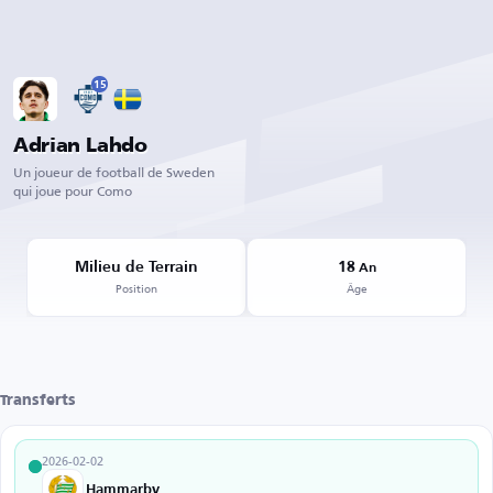
15
Adrian Lahdo
Un joueur de football de Sweden
qui joue pour Como
Milieu de Terrain
18
An
Position
Âge
Transferts
2026-02-02
Hammarby