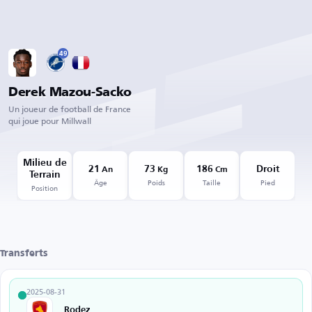
49
Derek Mazou-Sacko
Un joueur de football de France
qui joue pour Millwall
Milieu de
21
73
186
Droit
An
Kg
Cm
Terrain
Âge
Poids
Taille
Pied
Position
Transferts
2025-08-31
Rodez