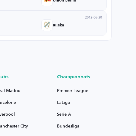
Union Berlin
2013-06-30
Rijeka
lubs
Championnats
eal Madrid
Premier League
arcelone
LaLiga
iverpool
Serie A
anchester City
Bundesliga