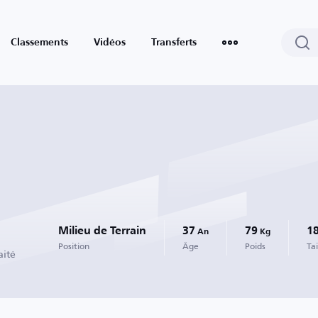
Classements
Vidéos
Transferts
Milieu de Terrain
37
79
1
An
Kg
Position
Âge
Poids
Tai
aité