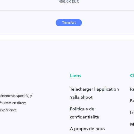
450.0K EUR
Transfert
Liens
C
Télécharger l'application
R
vénements sportifs, y
Yalla Shoot
B
sultats en direct.
Politique de
 expérience
L
confidentialité
M
À propos de nous