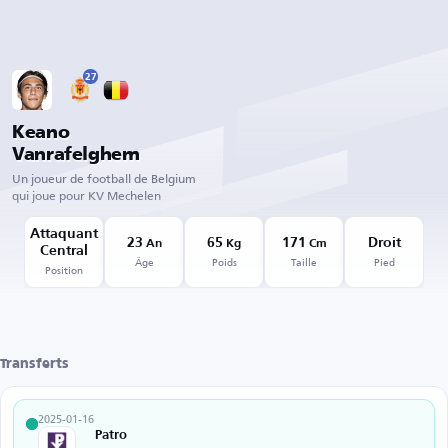
27
Keano
Vanrafelghem
Un joueur de football de Belgium
qui joue pour KV Mechelen
Attaquant
23
65
171
Droit
An
Kg
Cm
Central
Âge
Poids
Taille
Pied
Position
Transferts
2025-01-16
Patro