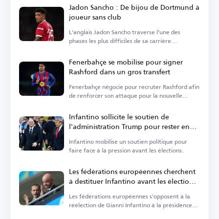
Jadon Sancho : De bijou de Dortmund à
joueur sans club
L'anglais Jadon Sancho traverse l'une des
phases les plus difficiles de sa carrière
footballistique.
Fenerbahçe se mobilise pour signer
Rashford dans un gros transfert
Fenerbahçe négocie pour recruter Rashford afin
de renforcer son attaque pour la nouvelle
saison.
Infantino sollicite le soutien de
l'administration Trump pour rester en
poste
Infantino mobilise un soutien politique pour
faire face à la pression avant les élections.
Les fédérations européennes cherchent
à destituer Infantino avant les élections
de la FIFA
Les fédérations européennes s'opposent à la
réélection de Gianni Infantino à la présidence
de la FIFA.