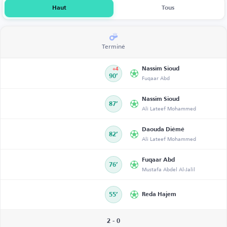
Haut
Tous
Terminé
Nassim Sioud
+4
90’
Fuqaar Abd
Nassim Sioud
87’
Ali Lateef Mohammed
Daouda Diémé
82’
Ali Lateef Mohammed
Fuqaar Abd
76’
Mustafa Abdel Al-Jalil
55’
Reda Hajem
2 - 0