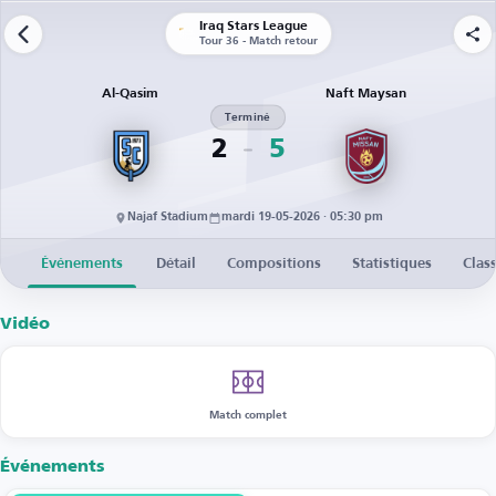
Iraq Stars League
Tour 36 - Match retour
Al-Qasim
Naft Maysan
Terminé
2
5
Najaf Stadium
mardi 19-05-2026 · 05:30 pm
Événements
Détail
Compositions
Statistiques
Clas
Vidéo
Match complet
Événements