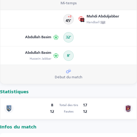
Mi-temps
Mahdi Abduljabbar
+3
45’
Handball
Abdullah Basim
32’
Abdullah Basim
8’
Hussein Jabbar
Début du match
Statistiques
8
17
Total des tirs
12
12
Fautes
Infos du match