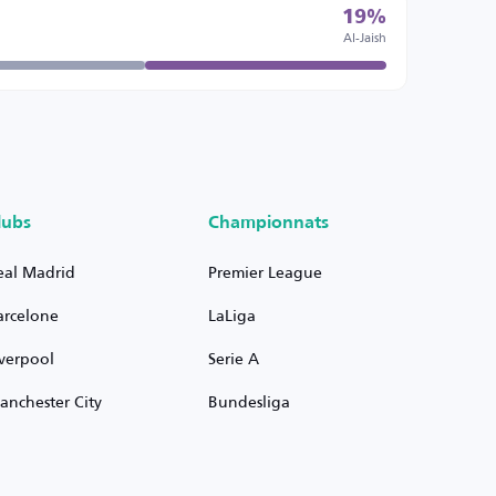
19%
Al-Jaish
lubs
Championnats
eal Madrid
Premier League
arcelone
LaLiga
iverpool
Serie A
anchester City
Bundesliga