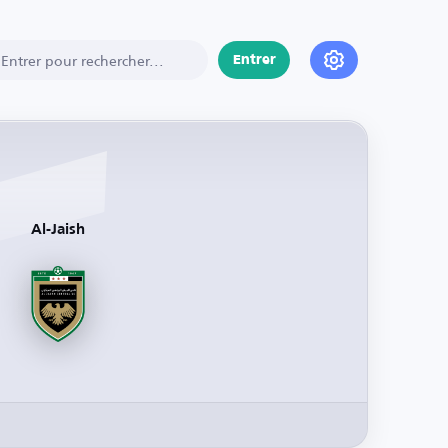
Entrer
Al-Jaish