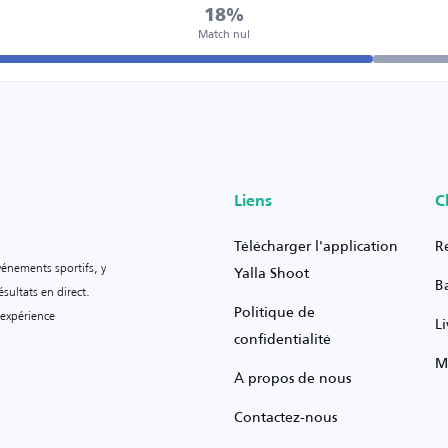
18%
Match nul
Liens
C
Télécharger l'application
R
vénements sportifs, y
Yalla Shoot
B
sultats en direct.
Politique de
 expérience
L
confidentialité
M
À propos de nous
Contactez-nous