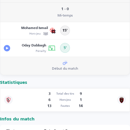
1 - 0
Mi-temps
Mohamed Ismail
15’
Hors-jeu
Oday Dabbagh
5’
Pénalty
Début du match
Statistiques
3
9
Total des tirs
6
1
Hors-jeu
13
14
Fautes
Infos du match