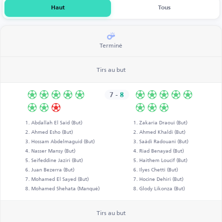
Haut
Tous
Terminé
Tirs au but
7
-
8
Abdallah El Said (But)
Zakaria Draoui (But)
Ahmed Esho (But)
Ahmed Khaldi (But)
Hossam Abdelmaguid (But)
Saâdi Radouani (But)
Nasser Mansy (But)
Riad Benayad (But)
Seifeddine Jaziri (But)
Haithem Loucif (But)
Juan Bezerra (But)
Ilyes Chetti (But)
Mohamed El Sayed (But)
Hocine Dehiri (But)
Mohamed Shehata (Manqué)
Glody Likonza (But)
Tirs au but