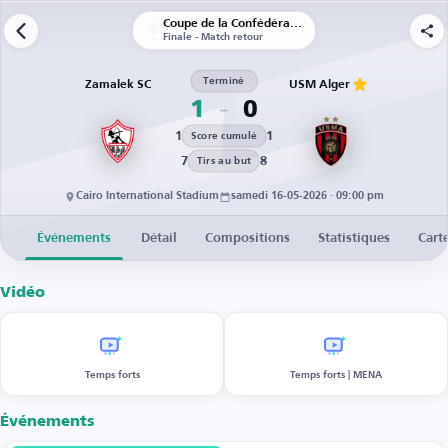
Coupe de la Confédération CAF
Finale - Match retour
Terminé
Zamalek SC
USM Alger
1
0
1
1
Score cumulé
7
8
Tirs au but
Cairo International Stadium
samedi 16-05-2026 · 09:00 pm
Événements
Détail
Compositions
Statistiques
Cart
Vidéo
Temps forts
Temps forts | MENA
Événements