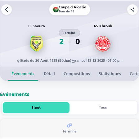
Coupe d’Algérie
Tour de 16
JS Saoura
AS Khroub
Terminé
2
0
Stade du 20-Août-1955 (Béchar)
samedi 13-12-2025 · 05:00 pm
Événements
Détail
Compositions
Statistiques
Cart
Événements
Haut
Tous
Terminé