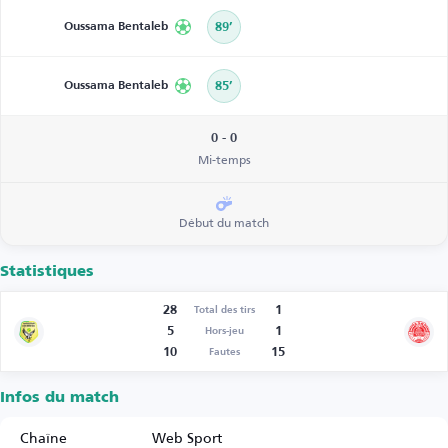
Oussama Bentaleb
89’
Oussama Bentaleb
85’
0 - 0
Mi-temps
Début du match
Statistiques
28
1
Total des tirs
5
1
Hors-jeu
10
15
Fautes
Infos du match
Chaîne
Web Sport