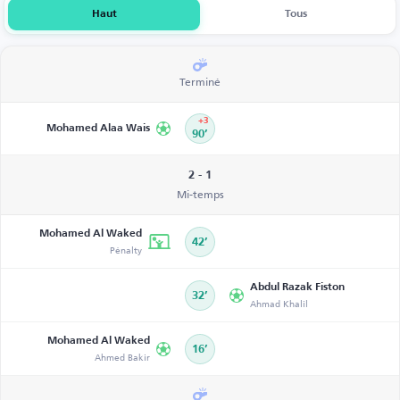
Haut
Tous
Terminé
+3
Mohamed Alaa Wais
90’
2 - 1
Mi-temps
Mohamed Al Waked
42’
Pénalty
Abdul Razak Fiston
32’
Ahmad Khalil
Mohamed Al Waked
16’
Ahmed Bakir