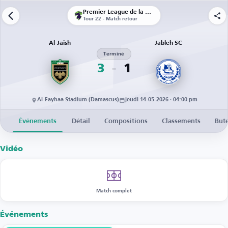
Premier League de la Syrie
Tour 22 - Match retour
Al-Jaish
Jableh SC
Terminé
3
1
Al-Fayhaa Stadium (Damascus)
jeudi 14-05-2026 · 04:00 pm
Événements
Détail
Compositions
Classements
But
Vidéo
Match complet
Événements