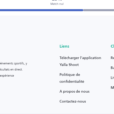
Match nul
Liens
C
Télécharger l'application
R
vénements sportifs, y
Yalla Shoot
B
sultats en direct.
Politique de
 expérience
L
confidentialité
M
À propos de nous
Contactez-nous