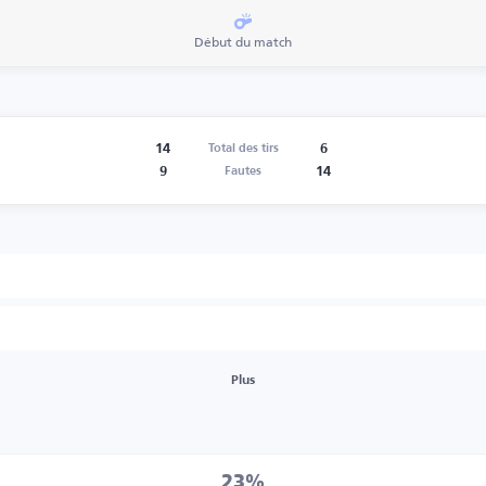
Début du match
14
6
Total des tirs
9
14
Fautes
Plus
23%