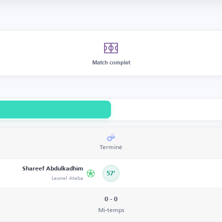
Match complet
Terminé
Shareef Abdulkadhim
57’
Leonel Ateba
0 - 0
Mi-temps