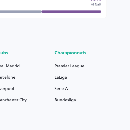
Al Naft
lubs
Championnats
eal Madrid
Premier League
arcelone
LaLiga
iverpool
Serie A
anchester City
Bundesliga