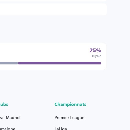
25%
Diyala
lubs
Championnats
eal Madrid
Premier League
arcelone
LaLiga