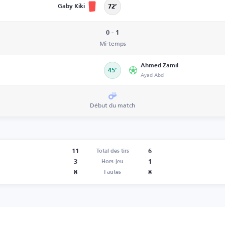
Gaby Kiki
72’
0 - 1
Mi-temps
Ahmed Zamil
45’
Ayad Abd
Début du match
11
6
Total des tirs
3
1
Hors-jeu
8
8
Fautes