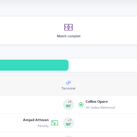
Match complet
Terminé
Collins Opare
+5
90’
Ali Sadeq Mahmoud
Amjad Attwan
+1
Pénalty
90’