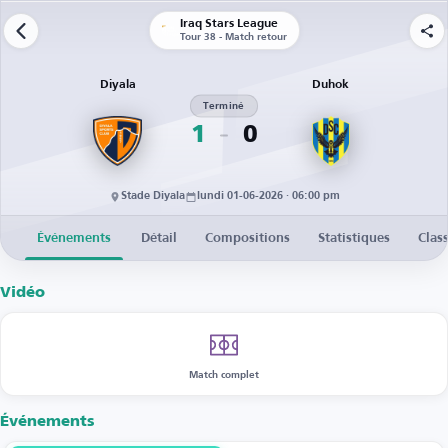
Iraq Stars League
Tour 38 - Match retour
Diyala
Duhok
Terminé
1
0
Stade Diyala
lundi 01-06-2026 · 06:00 pm
Événements
Détail
Compositions
Statistiques
Clas
Vidéo
Match complet
Événements