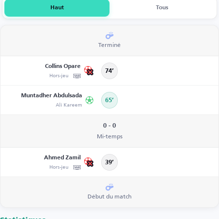
Haut
Tous
Terminé
Collins Opare
74’
Hors-jeu
Muntadher Abdulsada
65’
Ali Kareem
0 - 0
Mi-temps
Ahmed Zamil
39’
Hors-jeu
Début du match