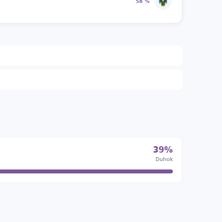
58 %
39%
Duhok