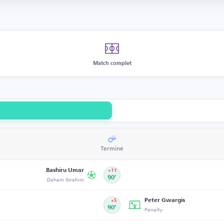
Match complet
Terminé
Bashiru Umar
+11
Daham Ibrahim
90’
Peter Gwargis
+5
90’
Pénalty