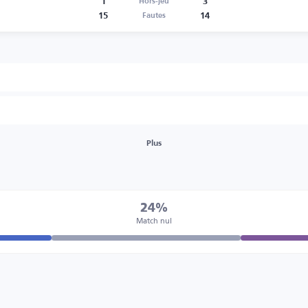
1
3
Hors-jeu
15
14
Fautes
Plus
24%
Match nul