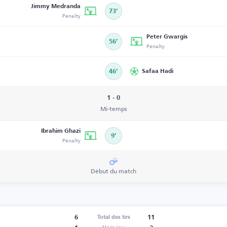
Jimmy Medranda
73’
Pénalty
Peter Gwargis
56’
Pénalty
46’
Safaa Hadi
1 - 0
Mi-temps
Ibrahim Ghazi
9’
Pénalty
Début du match
6
11
Total des tirs