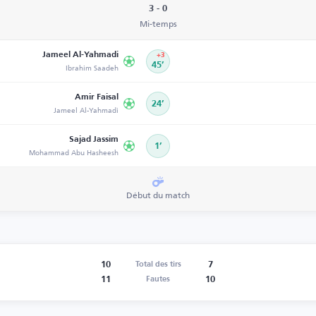
3 - 0
Mi-temps
Jameel Al-Yahmadi
+3
Ibrahim Saadeh
45’
Amir Faisal
24’
Jameel Al-Yahmadi
Sajad Jassim
1’
Mohammad Abu Hasheesh
Début du match
10
7
Total des tirs
11
10
Fautes