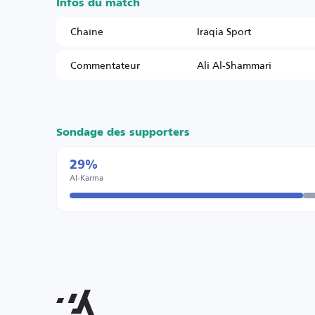
Infos du match
Chaîne
Iraqia Sport
Commentateur
Ali Al-Shammari
Sondage des supporters
29%
Al-Karma