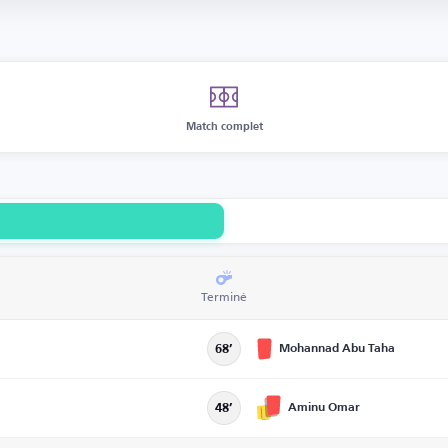
Match complet
Terminé
Mohannad Abu Taha
68’
Aminu Omar
48’