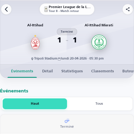
Premier League de la Libye
Tour 8 - Match retour
Al-Ittihad
Al-Ittihad Misrati
Terminé
1
1
Tripoli Stadium
lundi 20-04-2026 · 05:30 pm
Événements
Détail
Statistiques
Classements
Buteu
Événements
Haut
Tous
Terminé